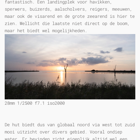
fantastisch. Een landingplek voor havikken,
sperwers, buizerds, aalscholvers, reigers, meeuwen,
maar ook de visarend en de grote zeearend is hier te
zien. Wellicht die laatste niet direct op de boom,
maar het biedt wel mogelijkheden.
28mm 1/2500 f7.1 iso2000
De hut biedt dus van globaal noord via west tot zuid
mooi uitzicht over divers gebied. Vooral ondiep
water. Er bevinden zicht eigenlijk altijd wel een