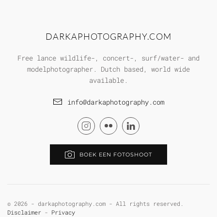
DARKAPHOTOGRAPHY.COM
Free lance wildlife-, concert-, surf/water- and
modelphotographer. Dutch based, world wide
available.
info@darkaphotography.com
BOEK EEN FOTOSHOOT
©
2026 - darkaphotography.com - All rights reserved.
Disclaimer
-
Privacy