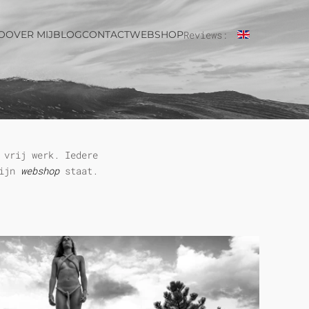
O
OVER MIJ
BLOG
CONTACT
WEBSHOP
Reviews:
 vrij werk. Iedere
mijn
webshop
staat.