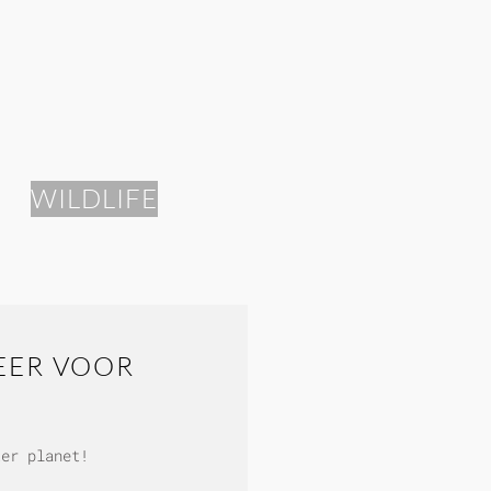
WILDLIFE
EER VOOR
ter planet!