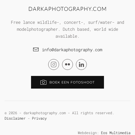
DARKAPHOTOGRAPHY.COM
Free lance wildlife-, concert-, surf/water- and
modelphotographer. Dutch based, world wide
available.
info@darkaphotography.com
BOEK EEN FOTOSHOOT
©
2026 - darkaphotography.com - All rights reserved.
Disclaimer
-
Privacy
Webdesign:
Eos Multimedia