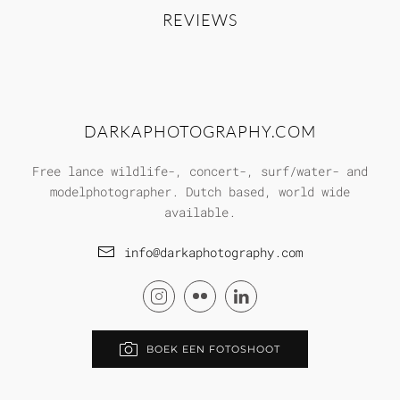
REVIEWS
DARKAPHOTOGRAPHY.COM
Free lance wildlife-, concert-, surf/water- and
modelphotographer. Dutch based, world wide
available.
info@darkaphotography.com
BOEK EEN FOTOSHOOT