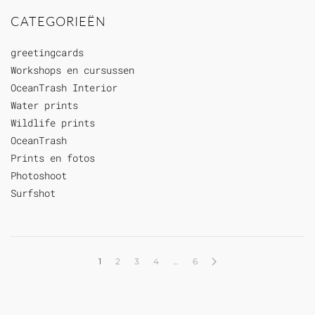
CATEGORIEËN
greetingcards
Workshops en cursussen
OceanTrash Interior
Water prints
Wildlife prints
OceanTrash
Prints en fotos
Photoshoot
Surfshot
1
2
3
4
…
6