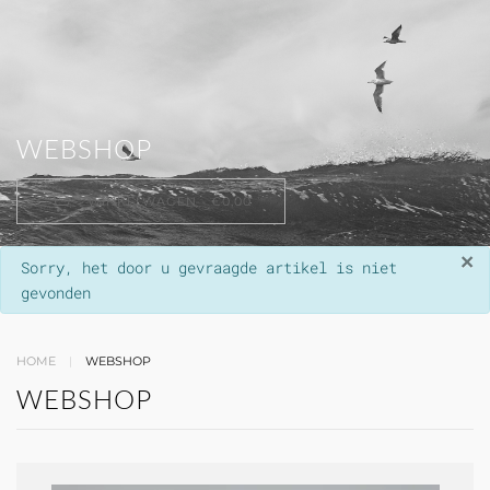
WEBSHOP
WINKELWAGEN -
€0,00
×
info
Sorry, het door u gevraagde artikel is niet
gevonden
HOME
WEBSHOP
WEBSHOP